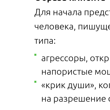
Для начала предс
человека, пишуще
типа:
агрессоры, отк
напористые мо
«крик души», ко
на разрешение с