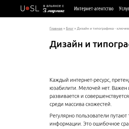
Интернет-агентство
Услу
Главная
»
Блог
» Дизайн и типографика - ключ
Дизайн и типогр
Каждый интернет-ресурс, претен
юзабилити. Мелочей нет. Важен и
развивается и совершенствуется
среди массива схожестей.
Регулярно пользователи путают 
информации. Это ошибочное срав