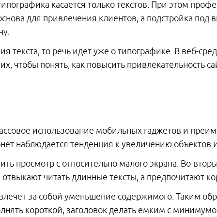
 типографика касается только текстов. При этом про
 основа для привлечения клиентов, а подстройка под 
чу.
я текста, то речь идет уже о типографике. В веб-сре
х, чтобы понять, как повысить привлекательность са
ассовое использование мобильных гаджетов и преи
рнет наблюдается тенденция к увеличению объектов 
тить просмотр с относительно малого экрана. Во-вто
отвыкают читать длинные тексты, а предпочитают ко
влечет за собой уменьшение содержимого. Таким обр
лнять короткой, заголовок делать емким с минимумом